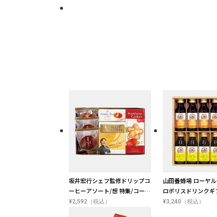
坂井宏行シェフ監修ドリップコ
山田養蜂場 ローヤル
ーヒーアソート/想 特集/コーヒ
ロポリスドリンクギ
ー・お茶
¥2,592（税込）
¥3,240（税込）