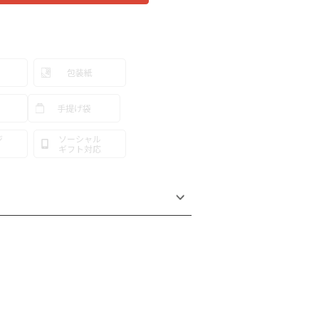
包装紙
手提げ袋
ジ
ソーシャル
ギフト対応