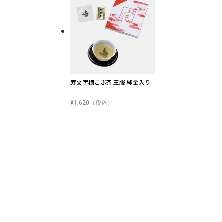
寿文字梅こぶ茶 王服 純金入り
¥1,620（税込）