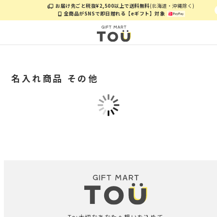
お届け先ごと税抜¥2,500以上で送料無料
(北海道・沖縄除く)
全商品がSNSで即日贈れる【eギフト】対象
名入れ商品 その他
To:大切なあなたへ想いを込めて